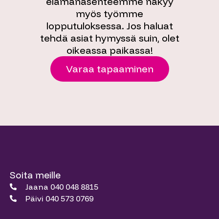
elämänasenteemme näkyy
myös työmme
lopputuloksessa. Jos haluat
tehdä asiat hymyssä suin, olet
oikeassa paikassa!
Varaa tapaaminen
Soita meille
Jaana 040 048 8815
Päivi 040 573 0769