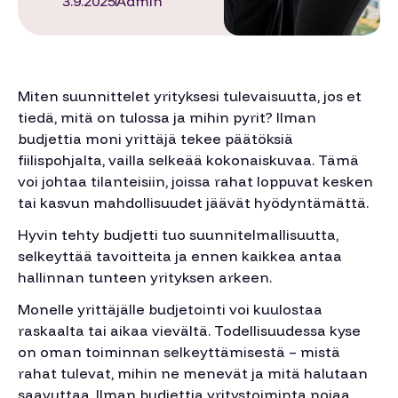
3.9.2025
Admin
Miten suunnittelet yrityksesi tulevaisuutta, jos et
tiedä, mitä on tulossa ja mihin pyrit? Ilman
budjettia moni yrittäjä tekee päätöksiä
fiilispohjalta, vailla selkeää kokonaiskuvaa. Tämä
voi johtaa tilanteisiin, joissa rahat loppuvat kesken
tai kasvun mahdollisuudet jäävät hyödyntämättä.
Hyvin tehty budjetti tuo suunnitelmallisuutta,
selkeyttää tavoitteita ja ennen kaikkea antaa
hallinnan tunteen yrityksen arkeen.
Monelle yrittäjälle budjetointi voi kuulostaa
raskaalta tai aikaa vievältä. Todellisuudessa kyse
on oman toiminnan selkeyttämisestä – mistä
rahat tulevat, mihin ne menevät ja mitä halutaan
saavuttaa. Ilman budjettia yritystoiminta nojaa