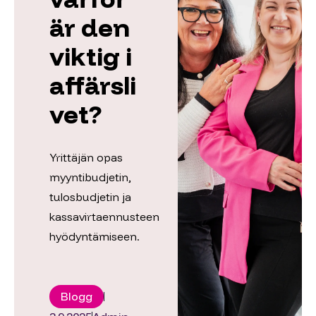
är den
viktig i
affärsli
vet?
Yrittäjän opas
myyntibudjetin,
tulosbudjetin ja
kassavirtaennusteen
hyödyntämiseen.
Blogg