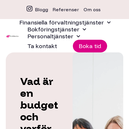
Blogg
Referenser
Om oss
Finansiella förvaltningstjänster
Bokföringstjänster
Personaltjänster
Ta kontakt
Boka tid
Vad är
en
budget
och
varför