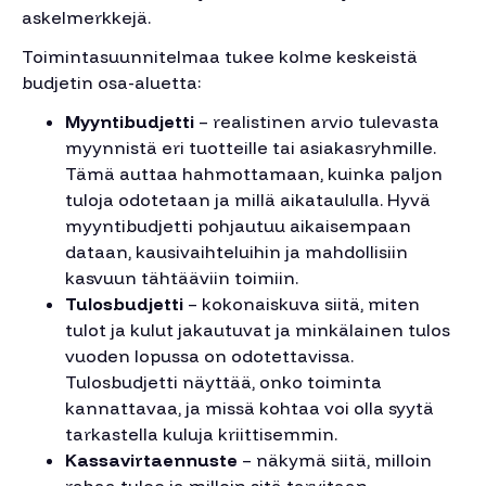
askelmerkkejä.
Toimintasuunnitelmaa tukee kolme keskeistä
budjetin osa-aluetta:
Myyntibudjetti
– realistinen arvio tulevasta
myynnistä eri tuotteille tai asiakasryhmille.
Tämä auttaa hahmottamaan, kuinka paljon
tuloja odotetaan ja millä aikataululla. Hyvä
myyntibudjetti pohjautuu aikaisempaan
dataan, kausivaihteluihin ja mahdollisiin
kasvuun tähtääviin toimiin.
Tulosbudjetti
– kokonaiskuva siitä, miten
tulot ja kulut jakautuvat ja minkälainen tulos
vuoden lopussa on odotettavissa.
Tulosbudjetti näyttää, onko toiminta
kannattavaa, ja missä kohtaa voi olla syytä
tarkastella kuluja kriittisemmin.
Kassavirtaennuste
– näkymä siitä, milloin
rahaa tulee ja milloin sitä tarvitaan.