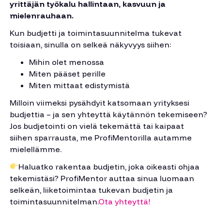
yrittäjän työkalu hallintaan, kasvuun ja
mielenrauhaan.
Kun budjetti ja toimintasuunnitelma tukevat
toisiaan, sinulla on selkeä näkyvyys siihen:
Mihin olet menossa
Miten pääset perille
Miten mittaat edistymistä
Milloin viimeksi pysähdyit katsomaan yrityksesi
budjettia – ja sen yhteyttä käytännön tekemiseen?
Jos budjetointi on vielä tekemättä tai kaipaat
siihen sparrausta, me ProfiMentorilla autamme
mielellämme.
Haluatko rakentaa budjetin, joka oikeasti ohjaa
tekemistäsi? ProfiMentor auttaa sinua luomaan
selkeän, liiketoimintaa tukevan budjetin ja
toimintasuunnitelman.
Ota yhteyttä!