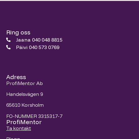
Ring oss
Jaana 040 048 8815
Päivi 040 573 0769
Adress
ProfiMentor Ab
Handelsvägen 9
65610 Korsholm
FO-NUMMER 3315317-7
ProfiMentor
Ta kontakt
Blogg