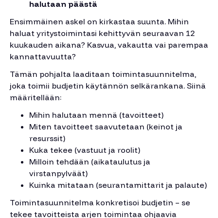
halutaan päästä
Ensimmäinen askel on kirkastaa suunta. Mihin
haluat yritystoimintasi kehittyvän seuraavan 12
kuukauden aikana? Kasvua, vakautta vai parempaa
kannattavuutta?
Tämän pohjalta laaditaan toimintasuunnitelma,
joka toimii budjetin käytännön selkärankana. Siinä
määritellään:
Mihin halutaan mennä (tavoitteet)
Miten tavoitteet saavutetaan (keinot ja
resurssit)
Kuka tekee (vastuut ja roolit)
Milloin tehdään (aikataulutus ja
virstanpylväät)
Kuinka mitataan (seurantamittarit ja palaute)
Toimintasuunnitelma konkretisoi budjetin – se
tekee tavoitteista arjen toimintaa ohjaavia