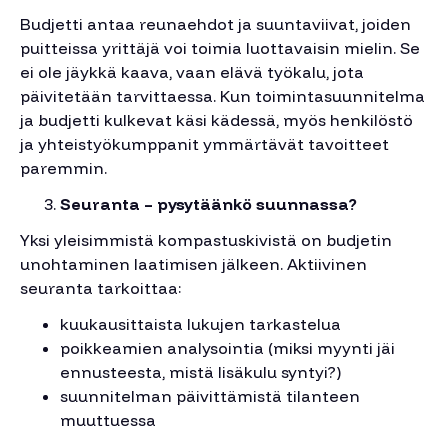
Budjetti antaa reunaehdot ja suuntaviivat, joiden
puitteissa yrittäjä voi toimia luottavaisin mielin. Se
ei ole jäykkä kaava, vaan elävä työkalu, jota
päivitetään tarvittaessa. Kun toimintasuunnitelma
ja budjetti kulkevat käsi kädessä, myös henkilöstö
ja yhteistyökumppanit ymmärtävät tavoitteet
paremmin.
Seuranta – pysytäänkö suunnassa?
Yksi yleisimmistä kompastuskivistä on budjetin
unohtaminen laatimisen jälkeen. Aktiivinen
seuranta tarkoittaa:
kuukausittaista lukujen tarkastelua
poikkeamien analysointia (miksi myynti jäi
ennusteesta, mistä lisäkulu syntyi?)
suunnitelman päivittämistä tilanteen
muuttuessa