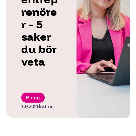
renöre
r – 5
saker
du bör
veta
Blogg
1.9.2025
Admin