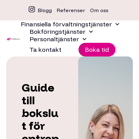
Blogg
Referenser
Om oss
Finansiella förvaltningstjänster
Bokföringstjänster
Personaltjänster
Ta kontakt
Boka tid
Guide
till
bokslu
t för
entrep