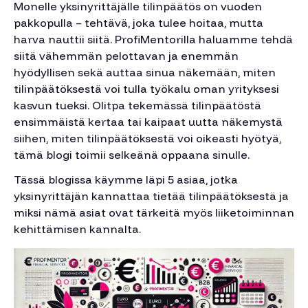
Monelle yksinyrittäjälle tilinpäätös on vuoden
pakkopulla – tehtävä, joka tulee hoitaa, mutta
harva nauttii siitä. ProfiMentorilla haluamme tehdä
siitä vähemmän pelottavan ja enemmän
hyödyllisen sekä auttaa sinua näkemään, miten
tilinpäätöksestä voi tulla työkalu oman yrityksesi
kasvun tueksi. Olitpa tekemässä tilinpäätöstä
ensimmäistä kertaa tai kaipaat uutta näkemystä
siihen, miten tilinpäätöksestä voi oikeasti hyötyä,
tämä blogi toimii selkeänä oppaana sinulle.
Tässä blogissa käymme läpi 5 asiaa, jotka
yksinyrittäjän kannattaa tietää tilinpäätöksestä ja
miksi nämä asiat ovat tärkeitä myös liiketoiminnan
kehittämisen kannalta.