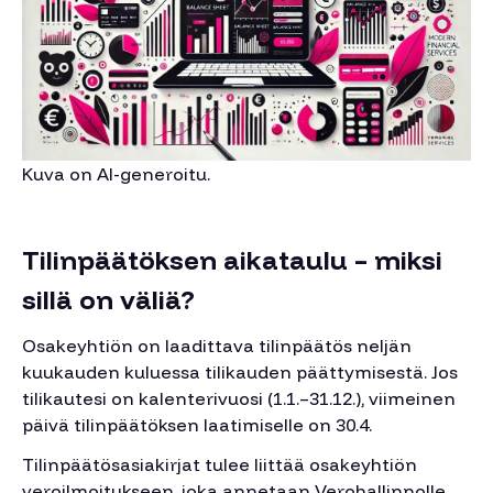
Kuva on AI-generoitu.
Tilinpäätöksen aikataulu – miksi
sillä on väliä?
Osakeyhtiön on laadittava tilinpäätös neljän
kuukauden kuluessa tilikauden päättymisestä. Jos
tilikautesi on kalenterivuosi (1.1.–31.12.), viimeinen
päivä tilinpäätöksen laatimiselle on 30.4.
Tilinpäätösasiakirjat tulee liittää osakeyhtiön
veroilmoitukseen, joka annetaan Verohallinnolle