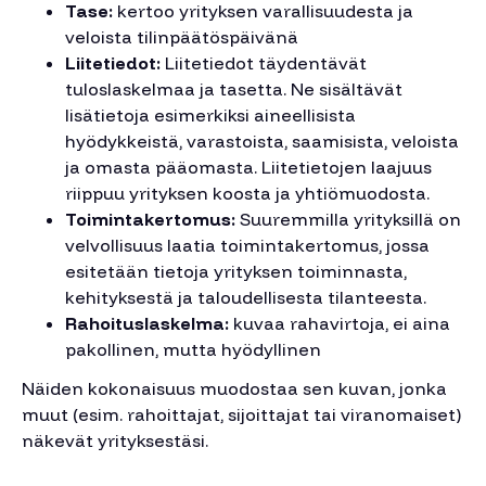
Tase:
kertoo yrityksen varallisuudesta ja
veloista tilinpäätöspäivänä
Liitetiedot:
Liitetiedot täydentävät
tuloslaskelmaa ja tasetta. Ne sisältävät
lisätietoja esimerkiksi aineellisista
hyödykkeistä, varastoista, saamisista, veloista
ja omasta pääomasta. Liitetietojen laajuus
riippuu yrityksen koosta ja yhtiömuodosta.
Toimintakertomus:
Suuremmilla yrityksillä on
velvollisuus laatia toimintakertomus, jossa
esitetään tietoja yrityksen toiminnasta,
kehityksestä ja taloudellisesta tilanteesta.
Rahoituslaskelma:
kuvaa rahavirtoja, ei aina
pakollinen, mutta hyödyllinen
Näiden kokonaisuus muodostaa sen kuvan, jonka
muut (esim. rahoittajat, sijoittajat tai viranomaiset)
näkevät yrityksestäsi.