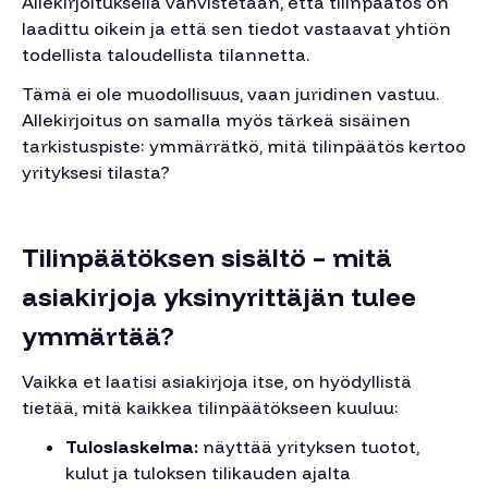
Allekirjoituksella vahvistetaan, että tilinpäätös on
laadittu oikein ja että sen tiedot vastaavat yhtiön
todellista taloudellista tilannetta.
Tämä ei ole muodollisuus, vaan juridinen vastuu.
Allekirjoitus on samalla myös tärkeä sisäinen
tarkistuspiste: ymmärrätkö, mitä tilinpäätös kertoo
yrityksesi tilasta?
Tilinpäätöksen sisältö – mitä
asiakirjoja yksinyrittäjän tulee
ymmärtää?
Vaikka et laatisi asiakirjoja itse, on hyödyllistä
tietää, mitä kaikkea tilinpäätökseen kuuluu:
Tuloslaskelma:
näyttää yrityksen tuotot,
kulut ja tuloksen tilikauden ajalta