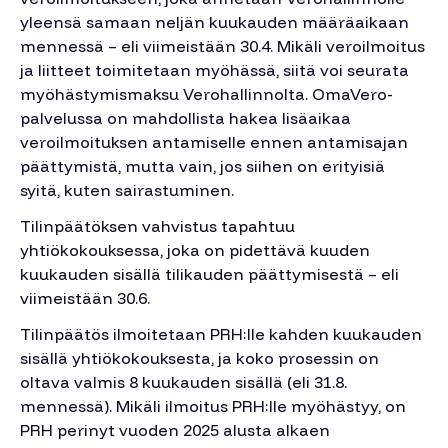
yleensä samaan neljän kuukauden määräaikaan
mennessä – eli viimeistään 30.4. Mikäli veroilmoitus
ja liitteet toimitetaan myöhässä, siitä voi seurata
myöhästymismaksu Verohallinnolta. OmaVero-
palvelussa on mahdollista hakea lisäaikaa
veroilmoituksen antamiselle ennen antamisajan
päättymistä, mutta vain, jos siihen on erityisiä
syitä, kuten sairastuminen.
Tilinpäätöksen vahvistus tapahtuu
yhtiökokouksessa, joka on pidettävä kuuden
kuukauden sisällä tilikauden päättymisestä – eli
viimeistään 30.6.
Tilinpäätös ilmoitetaan PRH:lle kahden kuukauden
sisällä yhtiökokouksesta, ja koko prosessin on
oltava valmis 8 kuukauden sisällä (eli 31.8.
mennessä). Mikäli ilmoitus PRH:lle myöhästyy, on
PRH perinyt vuoden 2025 alusta alkaen